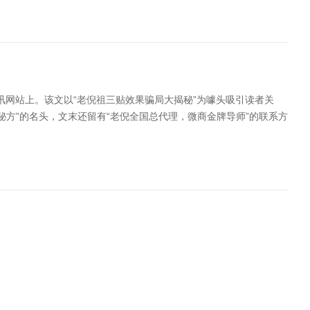
网站上。该文以“老倪祖三贴效果骗局大揭秘”为噱头吸引读者关
秘方”的名头，文末还留有“老倪全国总代理，微商金牌导师”的联系方
一条完整的地下产...