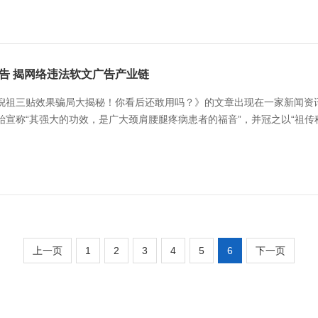
告 揭网络违法软文广告产业链
倪祖三贴效果骗局大揭秘！你看后还敢用吗？》的文章出现在一家新闻资讯
始宣称“其强大的功效，是广大颈肩腰腿疼病患者的福音”，并冠之以“祖传
事软文代写代发的个人和商家，明码标价为违法广告的发布提供方便，已形成
上一页
1
2
3
4
5
6
下一页